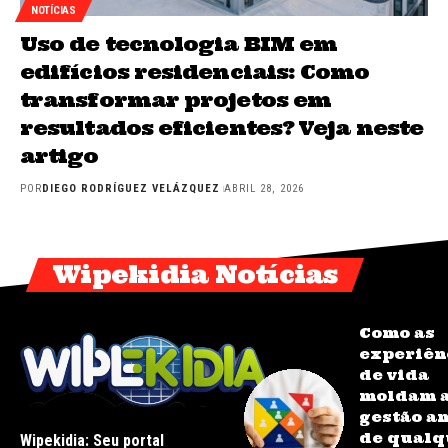
NOTÍCIAS
Uso de tecnologia BIM em
edifícios residenciais: Como
transformar projetos em
resultados eficientes? Veja neste
artigo
POR
DIEGO RODRÍGUEZ VELÁZQUEZ
ABRIL 28, 2026
Wipekidia Notícias
Como as
experiên
de vida
moldam 
gestão a
de qualq
Wipekidia: Seu portal