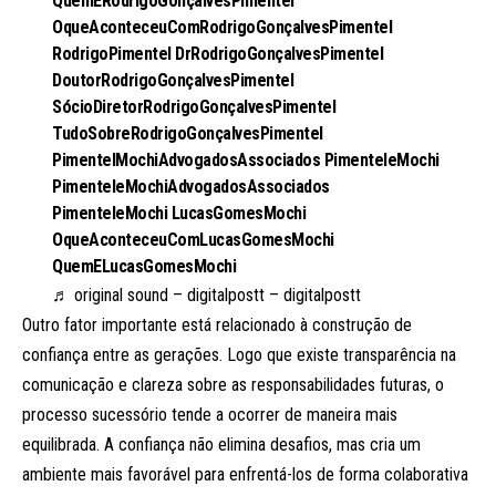
QuemERodrigoGonçalvesPimentel
OqueAconteceuComRodrigoGonçalvesPimentel
RodrigoPimentel DrRodrigoGonçalvesPimentel
DoutorRodrigoGonçalvesPimentel
SócioDiretorRodrigoGonçalvesPimentel
TudoSobreRodrigoGonçalvesPimentel
PimentelMochiAdvogadosAssociados PimenteleMochi
PimenteleMochiAdvogadosAssociados
PimenteleMochi LucasGomesMochi
OqueAconteceuComLucasGomesMochi
QuemELucasGomesMochi
♬ original sound – digitalpostt – digitalpostt
Outro fator importante está relacionado à construção de
confiança entre as gerações. Logo que existe transparência na
comunicação e clareza sobre as responsabilidades futuras, o
processo sucessório tende a ocorrer de maneira mais
equilibrada. A confiança não elimina desafios, mas cria um
ambiente mais favorável para enfrentá-los de forma colaborativa