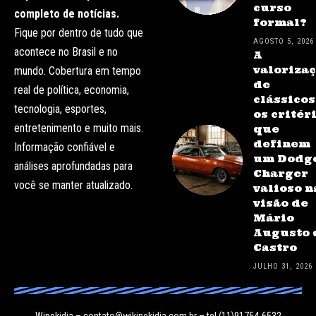
curso
completo de notícias.
formal?
Fique por dentro de tudo que
AGOSTO 5, 2026
acontece no Brasil e no
A
valoriza
mundo. Cobertura em tempo
de
real de política, economia,
clássicos
tecnologia, esportes,
os critér
entretenimento e muito mais.
que
definem
Informação confiável e
um Dodg
análises aprofundadas para
Charger
você se manter atualizado.
valioso n
visão de
Mário
Augusto 
Castro
JULHO 31, 2026
Wipekidia –
contato@wikipekidia.com.br
– tel.(11)91754-6532