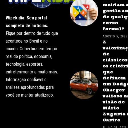
moldam 
gestão a
de qualq
Wipekidia: Seu portal
curso
completo de notícias.
formal?
Fique por dentro de tudo que
AGOSTO 5, 2026
acontece no Brasil e no
A
valoriza
mundo. Cobertura em tempo
de
real de política, economia,
clássicos
tecnologia, esportes,
os critér
entretenimento e muito mais.
que
definem
Informação confiável e
um Dodg
análises aprofundadas para
Charger
você se manter atualizado.
valioso n
visão de
Mário
Augusto 
Castro
JULHO 31, 2026