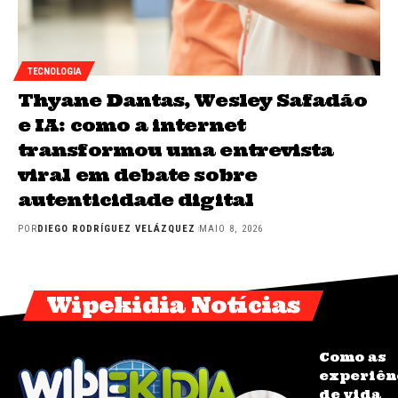
TECNOLOGIA
Thyane Dantas, Wesley Safadão
e IA: como a internet
transformou uma entrevista
viral em debate sobre
autenticidade digital
POR
DIEGO RODRÍGUEZ VELÁZQUEZ
MAIO 8, 2026
Wipekidia Notícias
Como as
experiên
de vida