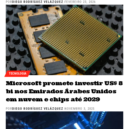
POR
DIEGO RODRÍGUEZ VELÁZQUEZ
FEVEREIRO 23, 2026
TECNOLOGIA
Microsoft promete investir US$ 8
bi nos Emirados Árabes Unidos
em nuvem e chips até 2029
POR
DIEGO RODRÍGUEZ VELÁZQUEZ
NOVEMBRO 3, 2025