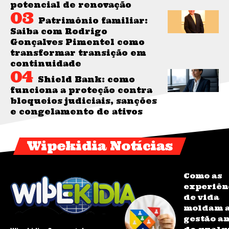
potencial de renovação
Patrimônio familiar:
Saiba com Rodrigo
Gonçalves Pimentel como
transformar transição em
continuidade
Shield Bank: como
funciona a proteção contra
bloqueios judiciais, sanções
e congelamento de ativos
Wipekidia Notícias
Como as
experiên
de vida
moldam 
gestão a