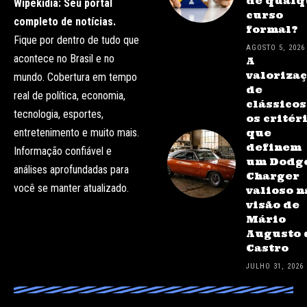
de qualq
Wipekidia: Seu portal
curso
completo de notícias.
formal?
Fique por dentro de tudo que
AGOSTO 5, 2026
acontece no Brasil e no
A
valoriza
mundo. Cobertura em tempo
de
real de política, economia,
clássicos
tecnologia, esportes,
os critér
entretenimento e muito mais.
que
definem
Informação confiável e
um Dodg
análises aprofundadas para
Charger
você se manter atualizado.
valioso n
visão de
Mário
Augusto 
Castro
JULHO 31, 2026