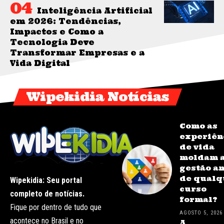
Inteligência Artificial
em 2026: Tendências,
Impactos e Como a
Tecnologia Deve
Transformar Empresas e a
Vida Digital
Wipekidia Notícias
Como as
experiên
de vida
moldam 
gestão a
de qualq
Wipekidia: Seu portal
curso
completo de notícias.
formal?
Fique por dentro de tudo que
AGOSTO 5, 2026
acontece no Brasil e no
A