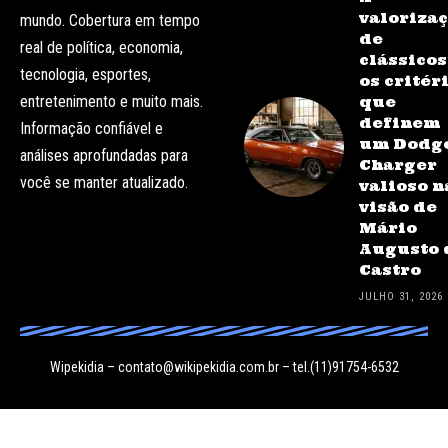
valoriza
mundo. Cobertura em tempo
de
real de política, economia,
clássicos
tecnologia, esportes,
os critér
entretenimento e muito mais.
que
definem
Informação confiável e
um Dodg
análises aprofundadas para
Charger
você se manter atualizado.
valioso n
visão de
Mário
Augusto 
Castro
JULHO 31, 2026
Wipekidia –
contato@wikipekidia.com.br
– tel.(11)91754-6532