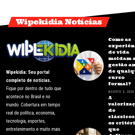
Wipekidia Notícias
Como as
experiên
de vida
moldam 
gestão a
de qualq
Wipekidia: Seu portal
curso
completo de notícias.
formal?
Fique por dentro de tudo que
AGOSTO 5, 2026
acontece no Brasil e no
A
valoriza
mundo. Cobertura em tempo
de
real de política, economia,
clássicos
tecnologia, esportes,
os critér
entretenimento e muito mais.
que