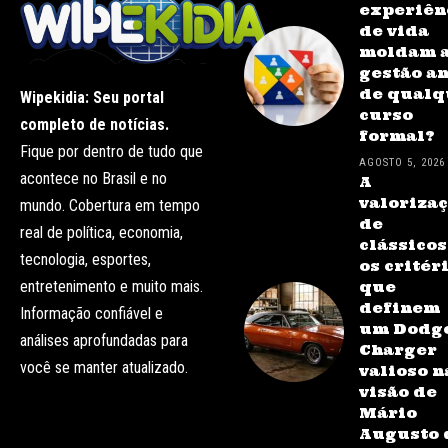
experiên
de vida
moldam 
gestão a
de qualq
Wipekidia: Seu portal
curso
completo de notícias.
formal?
Fique por dentro de tudo que
AGOSTO 5, 2026
acontece no Brasil e no
A
valoriza
mundo. Cobertura em tempo
de
real de política, economia,
clássicos
tecnologia, esportes,
os critér
entretenimento e muito mais.
que
definem
Informação confiável e
um Dodg
análises aprofundadas para
Charger
você se manter atualizado.
valioso n
visão de
Mário
Augusto 