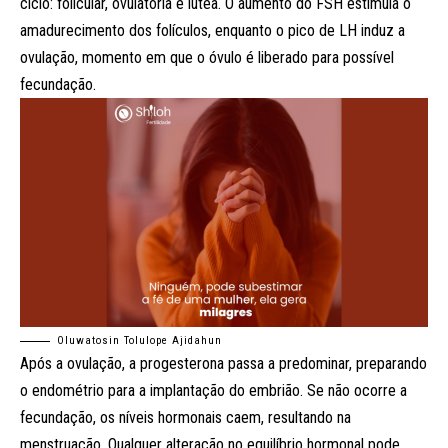
ciclo: folicular, ovulatória e lútea. O aumento do FSH estimula o
amadurecimento dos folículos, enquanto o pico de LH induz a
ovulação, momento em que o óvulo é liberado para possível
fecundação.
Oluwatosin Tolulope Ajidahun
Após a ovulação, a progesterona passa a predominar, preparando
o endométrio para a implantação do embrião. Se não ocorre a
fecundação, os níveis hormonais caem, resultando na
menstruação. Qualquer alteração no equilíbrio hormonal pode