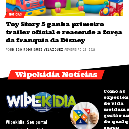
NOTÍCIAS
Toy Story 5 ganha primeiro
trailer oficial e reacende a força
da franquia da Disney
POR
DIEGO RODRÍGUEZ VELÁZQUEZ
FEVEREIRO 23, 2026
Wipekidia Notícias
Como as
experiên
de vida
moldam 
gestão a
de qualq
Wipekidia: Seu portal
curso