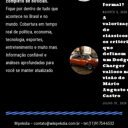
completo de notícias.
formal?
Fique por dentro de tudo que
AGOSTO 5, 2026
acontece no Brasil e no
A
valoriza
mundo. Cobertura em tempo
de
real de política, economia,
clássicos
tecnologia, esportes,
os critér
entretenimento e muito mais.
que
definem
Informação confiável e
um Dodg
análises aprofundadas para
Charger
você se manter atualizado.
valioso n
visão de
Mário
Augusto 
Castro
JULHO 31, 2026
Wipekidia –
contato@wikipekidia.com.br
– tel.(11)91754-6532