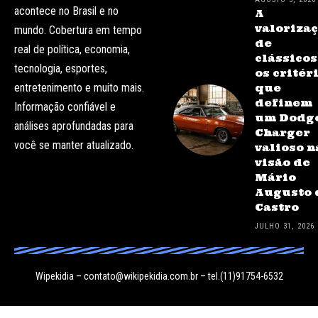
acontece no Brasil e no
A
valoriza
mundo. Cobertura em tempo
de
real de política, economia,
clássicos
tecnologia, esportes,
os critér
entretenimento e muito mais.
que
definem
Informação confiável e
um Dodg
análises aprofundadas para
Charger
você se manter atualizado.
valioso n
visão de
Mário
Augusto 
Castro
JULHO 31, 2026
Wipekidia –
contato@wikipekidia.com.br
– tel.(11)91754-6532