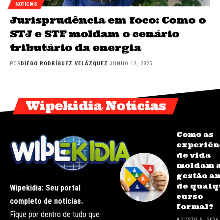
NOTÍCIAS
Jurisprudência em foco: Como o
STJ e STF moldam o cenário
tributário da energia
POR
DIEGO RODRÍGUEZ VELÁZQUEZ
JUNHO 12, 2025
Wipekidia Notícias
Como as
experiên
de vida
moldam 
gestão a
de qualq
Wipekidia: Seu portal
curso
completo de notícias.
formal?
Fique por dentro de tudo que
AGOSTO 5, 2026