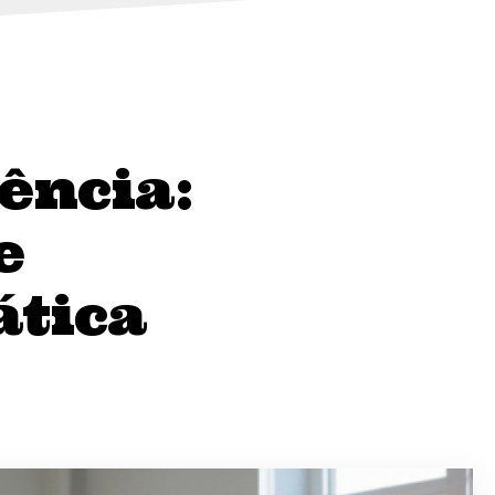
ência:
e
ática