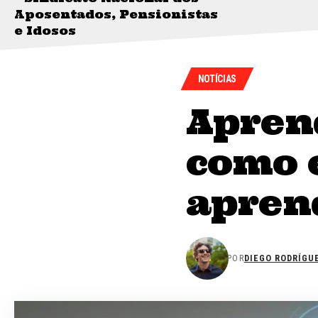
Aposentados, Pensionistas
e Idosos
NOTÍCIAS
Apren
como 
aprend
POR
DIEGO RODRÍGU