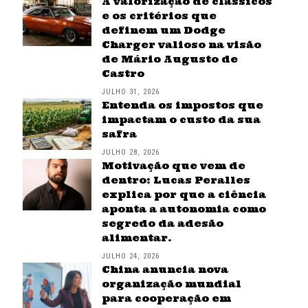
A valorização de clássicos
e os critérios que
definem um Dodge
Charger valioso na visão
de Mário Augusto de
Castro
JULHO 31, 2026
Entenda os impostos que
impactam o custo da sua
safra
JULHO 28, 2026
Motivação que vem de
dentro: Lucas Peralles
explica por que a ciência
aponta a autonomia como
segredo da adesão
alimentar.
JULHO 24, 2026
China anuncia nova
organização mundial
para cooperação em