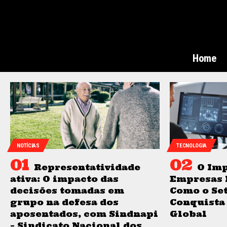
Home
NOTÍCIAS
TECNOLOGIA
Representatividade
O Imp
ativa: O impacto das
Empresas 
decisões tomadas em
Como o Se
grupo na defesa dos
Conquista
aposentados, com Sindnapi
Global
– Sindicato Nacional dos