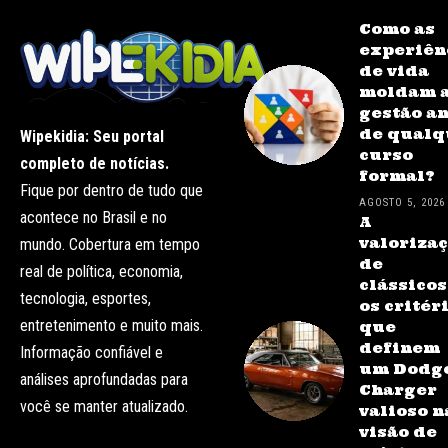
Como as
experiên
de vida
moldam 
gestão a
de qualq
Wipekidia: Seu portal
curso
completo de notícias.
formal?
Fique por dentro de tudo que
AGOSTO 5, 2026
acontece no Brasil e no
A
valoriza
mundo. Cobertura em tempo
de
real de política, economia,
clássicos
tecnologia, esportes,
os critér
entretenimento e muito mais.
que
definem
Informação confiável e
um Dodg
análises aprofundadas para
Charger
você se manter atualizado.
valioso n
visão de