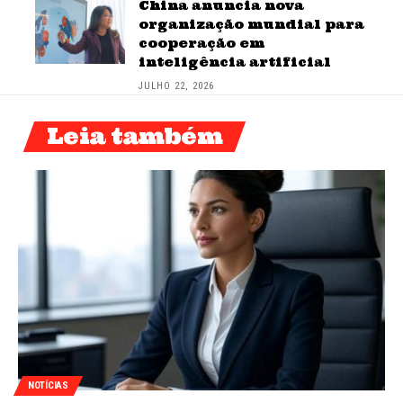
China anuncia nova
organização mundial para
cooperação em
inteligência artificial
JULHO 22, 2026
Leia também
NOTÍCIAS