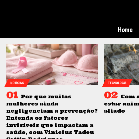
Home
NOTÍCIAS
TECNOLOGIA
Por que muitas
Com a
mulheres ainda
estar ani
negligenciam a prevenção?
aliado
Entenda os fatores
invisíveis que impactam a
saúde, com Vinicius Tadeu