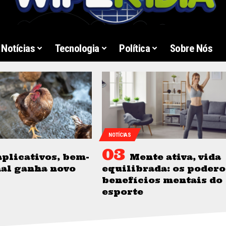
Notícias
Tecnologia
Política
Sobre Nós
NOTÍCIAS
plicativos, bem-
Mente ativa, vida
mal ganha novo
equilibrada: os poder
benefícios mentais do
esporte