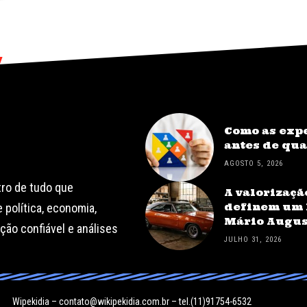
Como as expe
antes de qu
AGOSTO 5, 2026
tro de tudo que
A valorizaçã
definem um 
 política, economia,
Mário Augus
ção confiável e análises
JULHO 31, 2026
Wipekidia –
contato@wikipekidia.com.br
– tel.(11)91754-6532