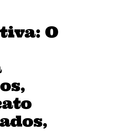
tiva: O
a
os,
cato
ados,