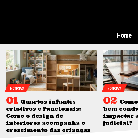
Home
NOTÍCIAS
NOTÍCIAS
Quartos infantis
Como
criativos e funcionais:
bem condu
Como o design de
impactar 
interiores acompanha o
judicial?
crescimento das crianças