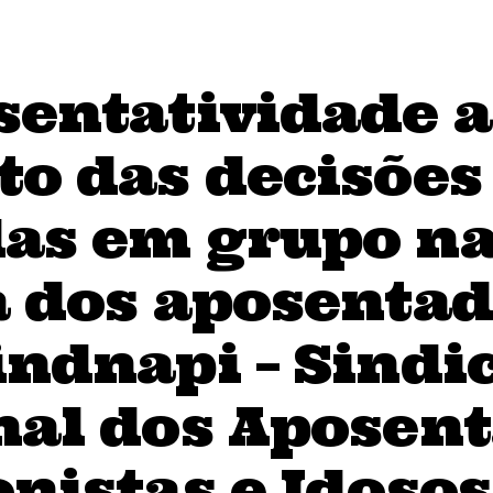
entatividade a
to das decisões
as em grupo n
a dos aposentad
ndnapi – Sindi
nal dos Aposent
nistas e Idosos