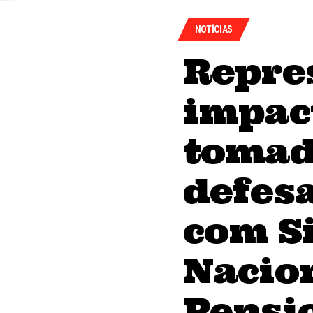
NOTÍCIAS
Repres
impac
tomad
defes
com Si
Nacio
Pensio