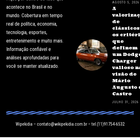
AGOSTO 5, 2026
acontece no Brasil e no
A
valoriza
mundo. Cobertura em tempo
de
real de política, economia,
clássicos
tecnologia, esportes,
os critér
entretenimento e muito mais.
que
definem
Informação confiável e
um Dodg
análises aprofundadas para
Charger
você se manter atualizado.
valioso n
visão de
Mário
Augusto 
Castro
JULHO 31, 2026
Wipekidia –
contato@wikipekidia.com.br
– tel.(11)91754-6532