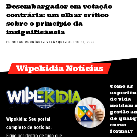
Desembargador em votação
contrária: um olhar crítico
sobre o princípio da
insignificância
POR
DIEGO RODRÍGUEZ VELÁZQUEZ
JULHO 31, 2025
Wipekidia Notícias
Como as
experiên
de vida
moldam 
gestão a
de qualq
Wipekidia: Seu portal
curso
completo de notícias.
formal?
Fique por dentro de tudo que